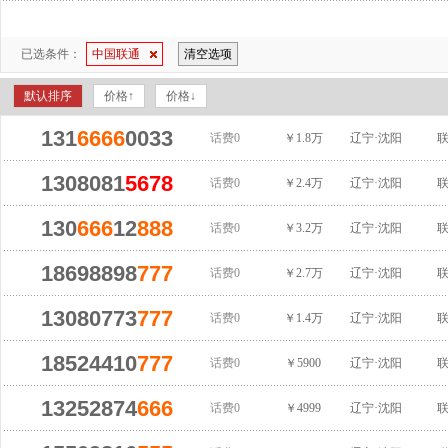
已选条件：
中国联通
清空选项
默认排序
价格↑
价格↓
131
6666
0033
话费0
￥1.8万
辽宁·沈阳
1308081
5678
话费0
￥2.4万
辽宁·沈阳
130
666
12
888
话费0
￥3.2万
辽宁·沈阳
18698898
777
话费0
￥2.7万
辽宁·沈阳
13080773
777
话费0
￥1.4万
辽宁·沈阳
18524410
777
话费0
￥5900
辽宁·沈阳
13252874
666
话费0
￥4999
辽宁·沈阳