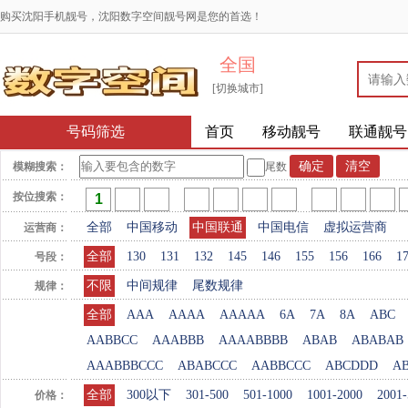
购买沈阳手机靓号，沈阳数字空间靓号网是您的首选！
全国
[切换城市]
号码筛选
首页
移动靓号
联通靓号
模糊搜索：
尾数
按位搜索：
全部
中国移动
中国联通
中国电信
虚拟运营商
运营商：
全部
130
131
132
145
146
155
156
166
1
号段：
不限
中间规律
尾数规律
规律：
全部
AAA
AAAA
AAAAA
6A
7A
8A
ABC
AABBCC
AAABBB
AAAABBBB
ABAB
ABABAB
AAABBBCCC
ABABCCC
AABBCCC
ABCDDD
A
全部
300以下
301-500
501-1000
1001-2000
2001-
价格：