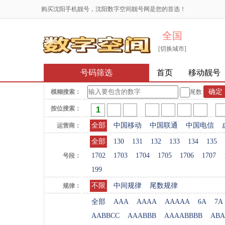
购买沈阳手机靓号，沈阳数字空间靓号网是您的首选！
全国
[切换城市]
号码筛选
首页
移动靓号
模糊搜索：
尾数
按位搜索：
全部
中国移动
中国联通
中国电信
运营商：
全部
130
131
132
133
134
135
1702
1703
1704
1705
1706
1707
号段：
199
不限
中间规律
尾数规律
规律：
全部
AAA
AAAA
AAAAA
6A
7A
AABBCC
AAABBB
AAAABBBB
ABA