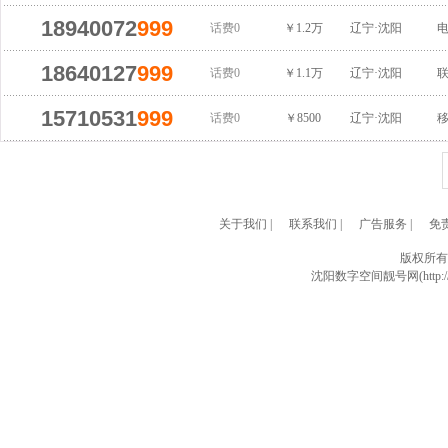
18940072
999
话费0
￥1.2万
辽宁·沈阳
18640127
999
话费0
￥1.1万
辽宁·沈阳
15710531
999
话费0
￥8500
辽宁·沈阳
关于我们
|
联系我们
|
广告服务
|
免
版权所有
沈阳数字空间靓号网(http://w