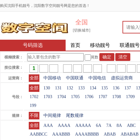
购买沈阳手机靓号，沈阳数字空间靓号网是您的首选！
全国
[切换城市]
号码筛选
首页
移动靓号
联通靓号
模糊搜索：
尾数
按位搜索：
全部
中国移动
中国联通
中国电信
虚拟运营商
运营商：
全部
130
131
132
133
134
135
136
137
1
1702
1703
1704
1705
1706
1707
1708
1709
号段：
199
不限
中间规律
尾数规律
规律：
全部
AAA
AAAA
AAAAA
6A
7A
8A
ABC
AABBCC
AAABBB
AAAABBBB
ABAB
ABABAB