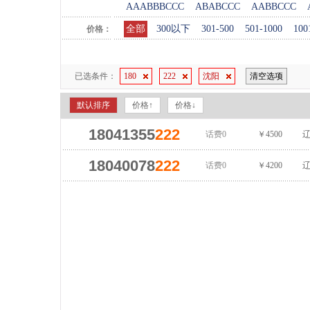
AAABBBCCC
ABABCCC
AABBCCC
全部
300以下
301-500
501-1000
100
价格：
已选条件：
180
222
沈阳
清空选项
默认排序
价格↑
价格↓
18041355
222
话费0
￥4500
辽
18040078
222
话费0
￥4200
辽