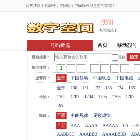
购买沈阳手机靓号，沈阳数字空间靓号网是您的首选！
沈阳
[切换城市]
号码筛选
首页
移动靓号
模糊搜索：
尾数
按位搜索：
全部
中国移动
中国联通
中国电信
运营商：
全部
130
131
132
133
134
135
1702
1703
1704
1705
1706
1707
号段：
199
不限
中间规律
尾数规律
规律：
全部
AAA
AAAA
AAAAA
6A
7A
AABBCC
AAABBB
AAAABBBB
ABA