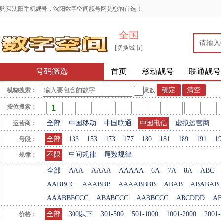
购买沈阳手机靓号，沈阳数字空间靓号网是您的首选！
全国
[切换城市]
号码筛选
首页
移动靓号
联通靓号
模糊搜索：
尾数
按位搜索：
全部
中国移动
中国联通
中国电信
虚拟运营商
运营商：
全部
133
153
173
177
180
181
189
191
1
号段：
不限
中间规律
尾数规律
规律：
全部
AAA
AAAA
AAAAA
6A
7A
8A
ABC
AABBCC
AAABBB
AAAABBBB
ABAB
ABABAB
AAABBBCCC
ABABCCC
AABBCCC
ABCDDD
A
全部
300以下
301-500
501-1000
1001-2000
2001-
价格：