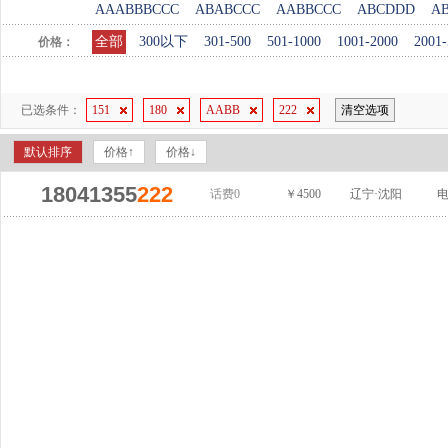
AAABBBCCC
ABABCCC
AABBCCC
ABCDDD
A
全部
300以下
301-500
501-1000
1001-2000
2001-
价格：
已选条件：
151
180
AABB
222
清空选项
默认排序
价格↑
价格↓
18041355
222
话费0
￥4500
辽宁·沈阳