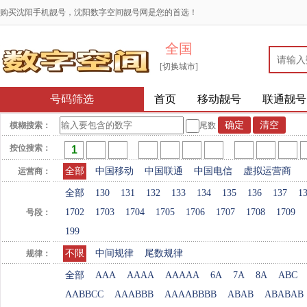
购买沈阳手机靓号，沈阳数字空间靓号网是您的首选！
全国
[切换城市]
号码筛选
首页
移动靓号
联通靓号
模糊搜索：
尾数
按位搜索：
全部
中国移动
中国联通
中国电信
虚拟运营商
运营商：
全部
130
131
132
133
134
135
136
137
1
1702
1703
1704
1705
1706
1707
1708
1709
号段：
199
不限
中间规律
尾数规律
规律：
全部
AAA
AAAA
AAAAA
6A
7A
8A
ABC
AABBCC
AAABBB
AAAABBBB
ABAB
ABABAB