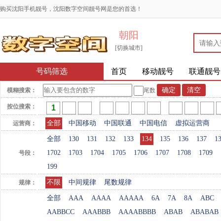
购买沈阳手机靓号，沈阳数字空间靓号网是您的首选！
朝阳
[切换城市]
号码筛选
首页
移动靓号
联通靓号
模糊搜索：
尾数
按位搜索：
全部
中国移动
中国联通
中国电信
虚拟运营商
运营商：
全部
130
131
132
133
134
135
136
137
1
1702
1703
1704
1705
1706
1707
1708
1709
号段：
199
不限
中间规律
尾数规律
规律：
全部
AAA
AAAA
AAAAA
6A
7A
8A
ABC
AABBCC
AAABBB
AAAABBBB
ABAB
ABABAB