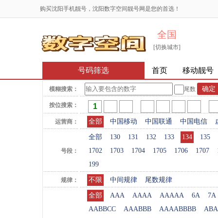
购买沈阳手机靓号，沈阳数字空间靓号网是您的首选！
全国
[切换城市]
号码筛选
首页
移动靓号
模糊搜索：
尾数
按位搜索：
全部
中国移动
中国联通
中国电信
运营商：
全部
130
131
132
133
134
135
1702
1703
1704
1705
1706
1707
号段：
199
不限
中间规律
尾数规律
规律：
全部
AAA
AAAA
AAAAA
6A
7A
AABBCC
AAABBB
AAAABBBB
ABA