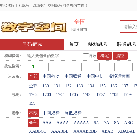
购买沈阳手机靓号，沈阳数字空间靓号网是您的首选！
全国
[切换城市]
号码筛选
首页
移动靓号
联通靓号
模糊搜索：
尾数
按位搜索：
全部
中国移动
中国联通
中国电信
虚拟运营商
运营商：
全部
130
131
132
133
134
135
136
137
1
1702
1703
1704
1705
1706
1707
1708
1709
号段：
199
不限
中间规律
尾数规律
规律：
全部
AAA
AAAA
AAAAA
6A
7A
8A
ABC
AABBCC
AAABBB
AAAABBBB
ABAB
ABABAB