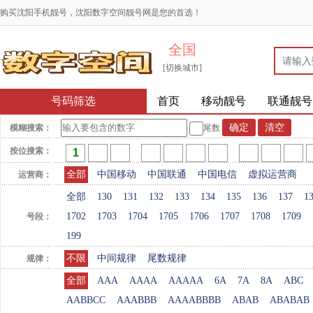
购买沈阳手机靓号，沈阳数字空间靓号网是您的首选！
全国
[切换城市]
号码筛选
首页
移动靓号
联通靓号
模糊搜索：
尾数
按位搜索：
全部
中国移动
中国联通
中国电信
虚拟运营商
运营商：
全部
130
131
132
133
134
135
136
137
1
1702
1703
1704
1705
1706
1707
1708
1709
号段：
199
不限
中间规律
尾数规律
规律：
全部
AAA
AAAA
AAAAA
6A
7A
8A
ABC
AABBCC
AAABBB
AAAABBBB
ABAB
ABABAB