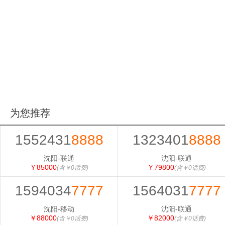
为您推荐
1552431
8888
1323401
8888
沈阳-联通
沈阳-联通
￥85000
￥79800
(含￥0话费)
(含￥0话费)
1594034
7777
1564031
7777
沈阳-移动
沈阳-联通
￥88000
￥82000
(含￥0话费)
(含￥0话费)