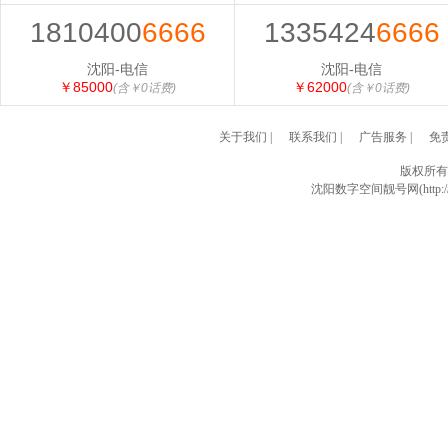
1810400
6666
1335424
6666
沈阳-电信
沈阳-电信
￥85000
￥62000
(含￥0话费)
(含￥0话费)
关于我们
|
联系我们
|
广告服务
|
免
版权所有
沈阳数字空间靓号网(http://w