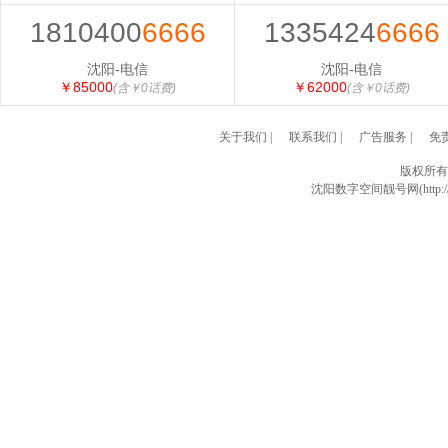
1810400
6666
1335424
6666
沈阳-电信
沈阳-电信
￥85000
￥62000
(含￥0话费)
(含￥0话费)
关于我们
|
联系我们
|
广告服务
|
免
版权所有
沈阳数字空间靓号网(http://w