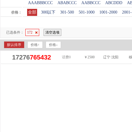
AAABBBCCC
ABABCCC
AABBCCC
ABCDDD
A
全部
300以下
301-500
501-1000
1001-2000
2001-
价格：
已选条件：
172
清空选项
默认排序
价格↑
价格↓
17276
765432
话费0
￥2500
辽宁·沈阳