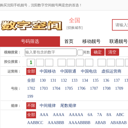
购买沈阳手机靓号，沈阳数字空间靓号网是您的首选！
全国
[切换城市]
号码筛选
首页
移动靓号
联通靓号
模糊搜索：
尾数
按位搜索：
全部
中国移动
中国联通
中国电信
虚拟运营商
运营商：
全部
130
131
132
133
134
135
136
137
1
1702
1703
1704
1705
1706
1707
1708
1709
号段：
199
不限
中间规律
尾数规律
规律：
全部
AAA
AAAA
AAAAA
6A
7A
8A
ABC
AABBCC
AAABBB
AAAABBBB
ABAB
ABABAB