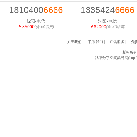
1810400
6666
1335424
6666
沈阳-电信
沈阳-电信
￥85000
￥62000
(含￥0话费)
(含￥0话费)
关于我们
|
联系我们
|
广告服务
|
免
版权所有
沈阳数字空间靓号网(http://w