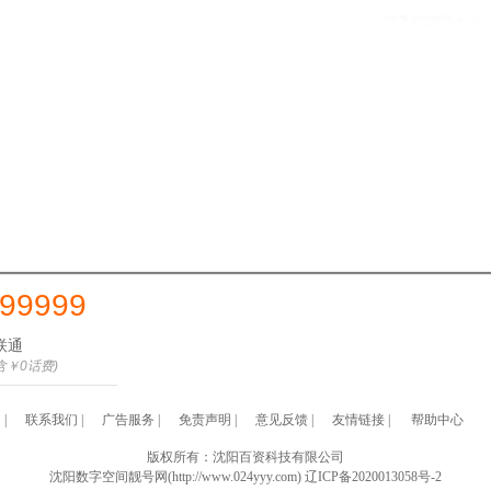
99999
联通
含￥0话费)
们
|
联系我们
|
广告服务
|
免责声明
|
意见反馈
|
友情链接
|
帮助中心
版权所有：沈阳百资科技有限公司
沈阳数字空间靓号网(http://www.024yyy.com)
辽ICP备2020013058号-2