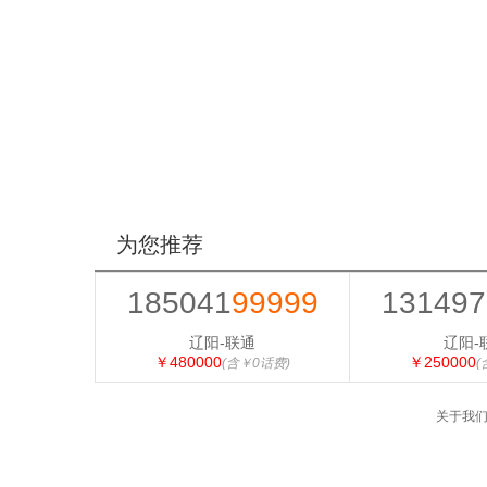
为您推荐
185041
99999
131497
辽阳-联通
辽阳-
￥480000
￥250000
(含￥0话费)
(
关于我