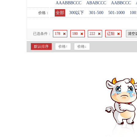
AAABBBCCC
ABABCCC
AABBCCC
全部
300以下
301-500
501-1000
100
价格：
已选条件：
178
180
222
辽阳
清空
默认排序
价格↑
价格↓