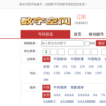
购买沈阳手机靓号，沈阳数字空间靓号网是您的首选！
辽阳
[切换城市]
号码筛选
首页
移动靓号
模糊搜索：
尾数
按位搜索：
全部
中国移动
中国联通
中国电信
运营商：
全部
130
131
132
133
134
135
1702
1703
1704
1705
1706
1707
号段：
199
不限
中间规律
尾数规律
规律：
全部
AAA
AAAA
AAAAA
6A
7A
AABBCC
AAABBB
AAAABBBB
ABA