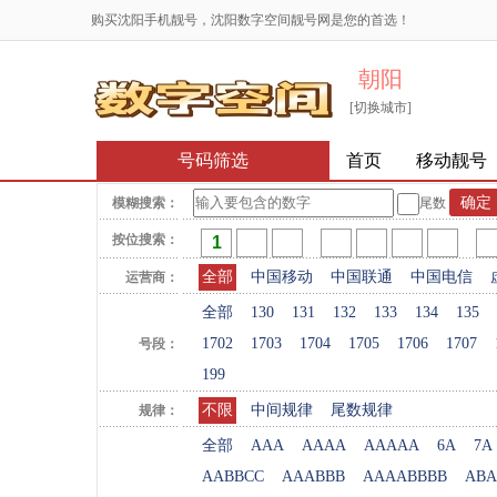
购买沈阳手机靓号，沈阳数字空间靓号网是您的首选！
朝阳
[切换城市]
号码筛选
首页
移动靓号
模糊搜索：
尾数
按位搜索：
全部
中国移动
中国联通
中国电信
运营商：
全部
130
131
132
133
134
135
1702
1703
1704
1705
1706
1707
号段：
199
不限
中间规律
尾数规律
规律：
全部
AAA
AAAA
AAAAA
6A
7A
AABBCC
AAABBB
AAAABBBB
ABA