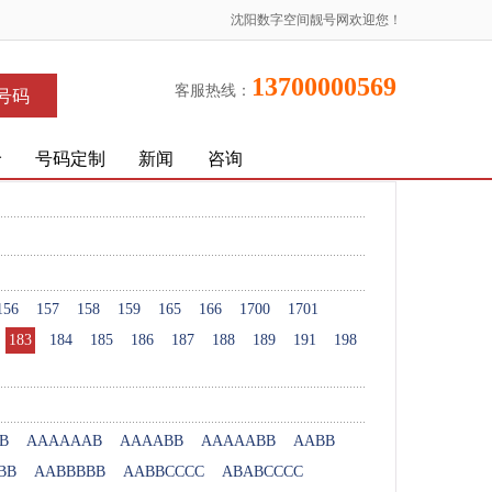
沈阳数字空间靓号网欢迎您！
13700000569
客服热线：
号码
价
号码定制
新闻
咨询
156
157
158
159
165
166
1700
1701
183
184
185
186
187
188
189
191
198
B
AAAAAAB
AAAABB
AAAAABB
AABB
BB
AABBBBB
AABBCCCC
ABABCCCC