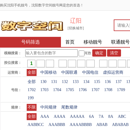
购买沈阳手机靓号，沈阳数字空间靓号网是您的首选！
辽阳
[切换城市]
号码筛选
首页
移动靓号
联通靓号
模糊搜索：
尾数
按位搜索：
全部
中国移动
中国联通
中国电信
虚拟运营商
运营商：
全部
130
131
132
133
134
135
136
137
1
1702
1703
1704
1705
1706
1707
1708
1709
号段：
199
不限
中间规律
尾数规律
规律：
全部
AAA
AAAA
AAAAA
6A
7A
8A
ABC
AABBCC
AAABBB
AAAABBBB
ABAB
ABABAB