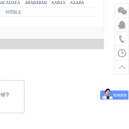
BACADAEA
ABABABAB
AABAA
AAABA
万
10万以上
关键字