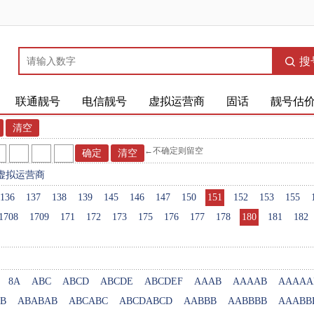
搜
联通靓号
电信靓号
虚拟运营商
固话
靓号估
←不确定则留空
虚拟运营商
136
137
138
139
145
146
147
150
151
152
153
155
1708
1709
171
172
173
175
176
177
178
180
181
182
8A
ABC
ABCD
ABCDE
ABCDEF
AAAB
AAAAB
AAAAA
B
ABABAB
ABCABC
ABCDABCD
AABBB
AABBBB
AAABB