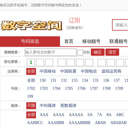
购买沈阳手机靓号，沈阳数字空间靓号网是您的首选！
辽阳
[切换城市]
号码筛选
首页
移动靓号
联通靓号
模糊搜索：
尾数
按位搜索：
全部
中国移动
中国联通
中国电信
虚拟运营商
运营商：
全部
130
131
132
133
134
135
136
137
1
1702
1703
1704
1705
1706
1707
1708
1709
号段：
199
不限
中间规律
尾数规律
规律：
全部
AAA
AAAA
AAAAA
6A
7A
8A
ABC
AABBCC
AAABBB
AAAABBBB
ABAB
ABABAB