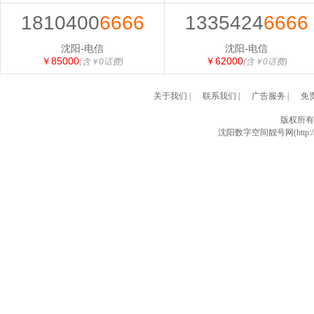
1810400
6666
1335424
6666
沈阳-电信
沈阳-电信
￥85000
￥62000
(含￥0话费)
(含￥0话费)
关于我们
|
联系我们
|
广告服务
|
免
版权所有
沈阳数字空间靓号网(http://w