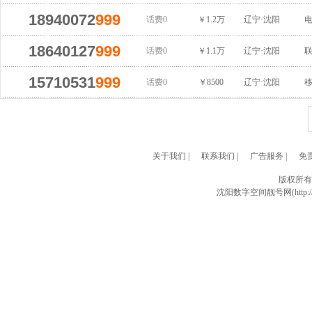
18940072
999
话费0
￥1.2万
辽宁·沈阳
18640127
999
话费0
￥1.1万
辽宁·沈阳
15710531
999
话费0
￥8500
辽宁·沈阳
关于我们
|
联系我们
|
广告服务
|
免
版权所有
沈阳数字空间靓号网(http://w