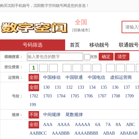
购买沈阳手机靓号，沈阳数字空间靓号网是您的首选！
全国
[切换城市]
号码筛选
首页
移动靓号
联通靓号
模糊搜索：
尾数
按位搜索：
全部
中国移动
中国联通
中国电信
虚拟运营商
运营商：
全部
130
131
132
133
134
135
136
137
1
1702
1703
1704
1705
1706
1707
1708
1709
号段：
199
不限
中间规律
尾数规律
规律：
全部
AAA
AAAA
AAAAA
6A
7A
8A
ABC
AABBCC
AAABBB
AAAABBBB
ABAB
ABABAB