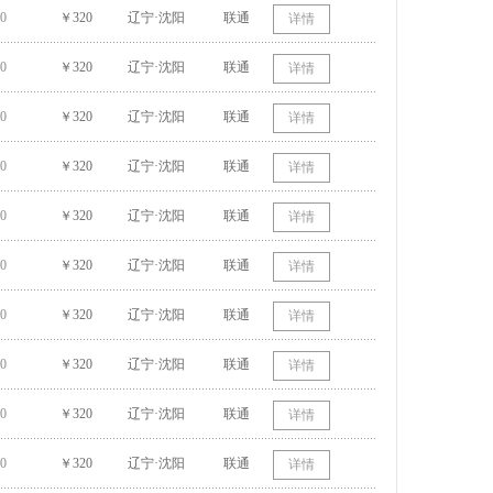
0
￥320
辽宁·沈阳
联通
详情
0
￥320
辽宁·沈阳
联通
详情
0
￥320
辽宁·沈阳
联通
详情
0
￥320
辽宁·沈阳
联通
详情
0
￥320
辽宁·沈阳
联通
详情
0
￥320
辽宁·沈阳
联通
详情
0
￥320
辽宁·沈阳
联通
详情
0
￥320
辽宁·沈阳
联通
详情
0
￥320
辽宁·沈阳
联通
详情
0
￥320
辽宁·沈阳
联通
详情