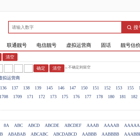
搜
联通靓号
电信靓号
虚拟运营商
固话
靓号估
←不确定则留空
虚拟运营商
136
137
138
139
145
146
147
150
151
152
153
155
1708
1709
171
172
173
175
176
177
178
180
181
182
8A
ABC
ABCD
ABCDE
ABCDEF
AAAB
AAAAB
AAAAA
B
ABABAB
ABCABC
ABCDABCD
AABBB
AABBBB
AAABB