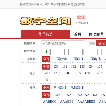
购买沈阳手机靓号，沈阳数字空间靓号网是您的首选！
全国
[切换城市]
号码筛选
首页
移动靓号
模糊搜索：
尾数
按位搜索：
全部
中国移动
中国联通
中国电信
运营商：
全部
130
131
132
133
134
135
1702
1703
1704
1705
1706
1707
号段：
199
不限
中间规律
尾数规律
规律：
全部
AAA
AAAA
AAAAA
6A
7A
AABBCC
AAABBB
AAAABBBB
ABA