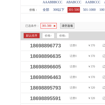
AAABBBCCC
ABABCCC
AABBCCC
全部
300以下
301-500
501-1000
100
价格：
已选条件：
301-500
清空选项
默认排序
价格↑
价格↓
18698896773
话费0
￥370
辽
18698896635
话费0
￥370
辽
18698896605
话费0
￥370
辽
18698896463
话费0
￥370
辽
18698895793
话费0
￥320
辽
18698895591
话费0
￥320
辽