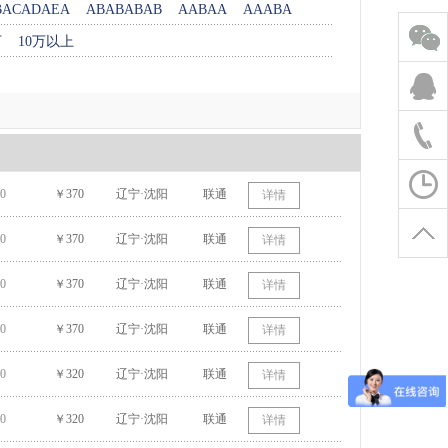
BACADAEA
ABABABAB
AABAA
AAABA
万
10万以上
0
￥370
辽宁·沈阳
联通
详情
0
￥370
辽宁·沈阳
联通
详情
0
￥370
辽宁·沈阳
联通
详情
0
￥370
辽宁·沈阳
联通
详情
0
￥320
辽宁·沈阳
联通
详情
0
￥320
辽宁·沈阳
联通
详情