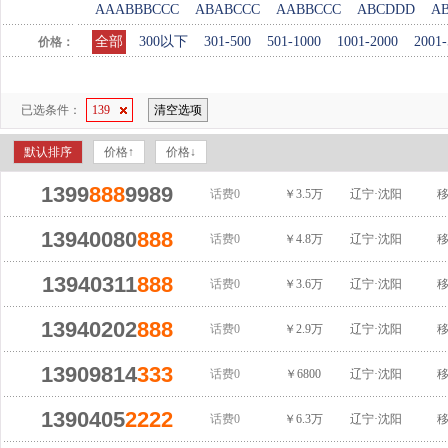
AAABBBCCC
ABABCCC
AABBCCC
ABCDDD
A
全部
300以下
301-500
501-1000
1001-2000
2001-
价格：
已选条件：
139
清空选项
默认排序
价格↑
价格↓
1399
888
9989
话费0
￥3.5万
辽宁·沈阳
13940080
888
话费0
￥4.8万
辽宁·沈阳
13940311
888
话费0
￥3.6万
辽宁·沈阳
13940202
888
话费0
￥2.9万
辽宁·沈阳
13909814
333
话费0
￥6800
辽宁·沈阳
1390405
2222
话费0
￥6.3万
辽宁·沈阳