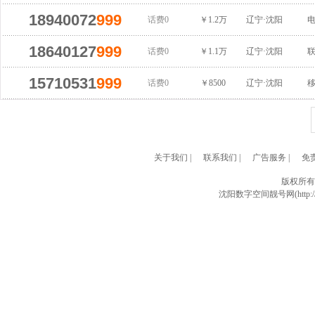
18940072
999
话费0
￥1.2万
辽宁·沈阳
18640127
999
话费0
￥1.1万
辽宁·沈阳
15710531
999
话费0
￥8500
辽宁·沈阳
关于我们
|
联系我们
|
广告服务
|
免
版权所有
沈阳数字空间靓号网(http://w