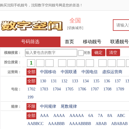
购买沈阳手机靓号，沈阳数字空间靓号网是您的首选！
全国
[切换城市]
号码筛选
首页
移动靓号
联通靓号
模糊搜索：
尾数
按位搜索：
全部
中国移动
中国联通
中国电信
虚拟运营商
运营商：
全部
130
131
132
133
134
135
136
137
1
1702
1703
1704
1705
1706
1707
1708
1709
号段：
199
不限
中间规律
尾数规律
规律：
全部
AAA
AAAA
AAAAA
6A
7A
8A
ABC
AABBCC
AAABBB
AAAABBBB
ABAB
ABABAB