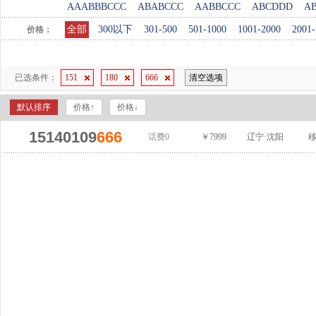
AAABBBCCC
ABABCCC
AABBCCC
ABCDDD
A
全部
300以下
301-500
501-1000
1001-2000
2001-
价格：
已选条件：
151
180
666
清空选项
默认排序
价格↑
价格↓
15140109
666
话费0
￥7999
辽宁·沈阳