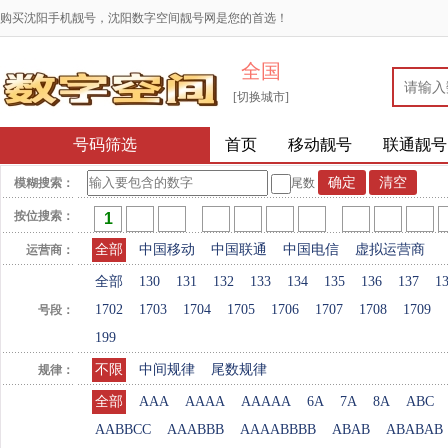
购买沈阳手机靓号，沈阳数字空间靓号网是您的首选！
全国
[切换城市]
号码筛选
首页
移动靓号
联通靓号
模糊搜索：
尾数
按位搜索：
全部
中国移动
中国联通
中国电信
虚拟运营商
运营商：
全部
130
131
132
133
134
135
136
137
1
1702
1703
1704
1705
1706
1707
1708
1709
号段：
199
不限
中间规律
尾数规律
规律：
全部
AAA
AAAA
AAAAA
6A
7A
8A
ABC
AABBCC
AAABBB
AAAABBBB
ABAB
ABABAB