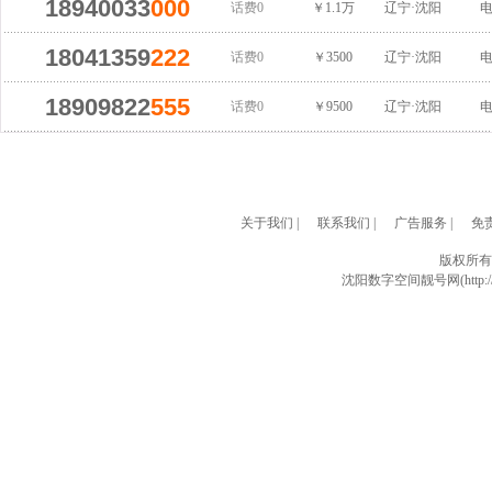
18940033
000
话费0
￥1.1万
辽宁·沈阳
18041359
222
话费0
￥3500
辽宁·沈阳
18909822
555
话费0
￥9500
辽宁·沈阳
关于我们
|
联系我们
|
广告服务
|
免
版权所有
沈阳数字空间靓号网(http://w