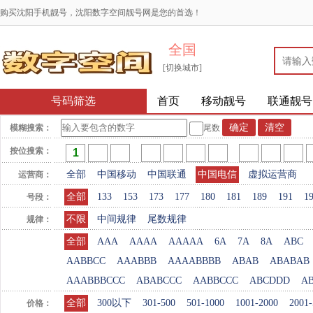
购买沈阳手机靓号，沈阳数字空间靓号网是您的首选！
全国
[切换城市]
号码筛选
首页
移动靓号
联通靓号
模糊搜索：
尾数
按位搜索：
全部
中国移动
中国联通
中国电信
虚拟运营商
运营商：
全部
133
153
173
177
180
181
189
191
1
号段：
不限
中间规律
尾数规律
规律：
全部
AAA
AAAA
AAAAA
6A
7A
8A
ABC
AABBCC
AAABBB
AAAABBBB
ABAB
ABABAB
AAABBBCCC
ABABCCC
AABBCCC
ABCDDD
A
全部
300以下
301-500
501-1000
1001-2000
2001-
价格：