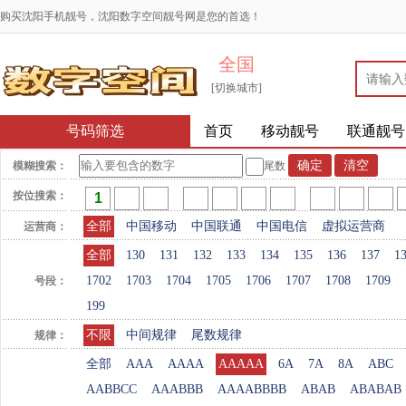
购买沈阳手机靓号，沈阳数字空间靓号网是您的首选！
全国
[切换城市]
号码筛选
首页
移动靓号
联通靓号
模糊搜索：
尾数
按位搜索：
全部
中国移动
中国联通
中国电信
虚拟运营商
运营商：
全部
130
131
132
133
134
135
136
137
1
1702
1703
1704
1705
1706
1707
1708
1709
号段：
199
不限
中间规律
尾数规律
规律：
全部
AAA
AAAA
AAAAA
6A
7A
8A
ABC
AABBCC
AAABBB
AAAABBBB
ABAB
ABABAB