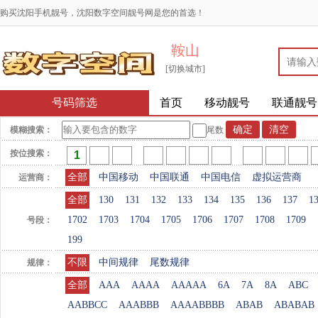
购买沈阳手机靓号，沈阳数字空间靓号网是您的首选！
鞍山
[切换城市]
号码筛选
首页
移动靓号
联通靓号
模糊搜索：
尾数
按位搜索：
全部
中国移动
中国联通
中国电信
虚拟运营商
运营商：
全部
130
131
132
133
134
135
136
137
1
1702
1703
1704
1705
1706
1707
1708
1709
号段：
199
不限
中间规律
尾数规律
规律：
全部
AAA
AAAA
AAAAA
6A
7A
8A
ABC
AABBCC
AAABBB
AAAABBBB
ABAB
ABABAB