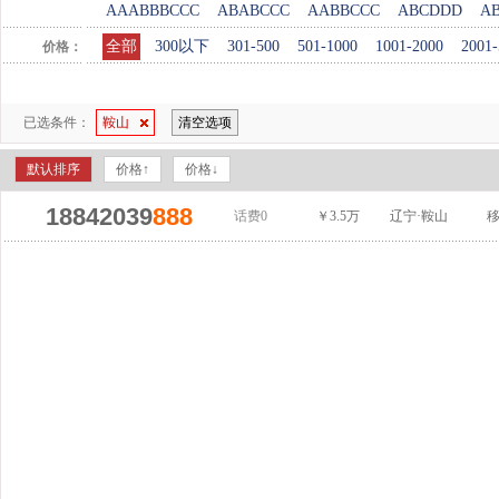
AAABBBCCC
ABABCCC
AABBCCC
ABCDDD
A
全部
300以下
301-500
501-1000
1001-2000
2001-
价格：
已选条件：
鞍山
清空选项
默认排序
价格↑
价格↓
18842039
888
话费0
￥3.5万
辽宁·鞍山