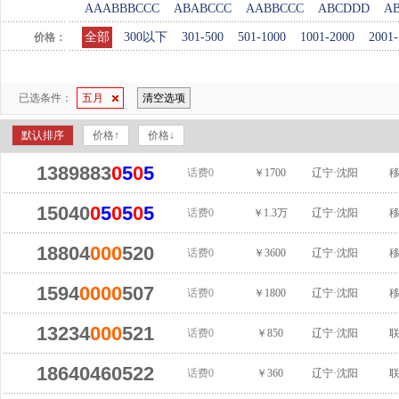
AAABBBCCC
ABABCCC
AABBCCC
ABCDDD
A
全部
300以下
301-500
501-1000
1001-2000
2001-
价格：
已选条件：
五月
清空选项
默认排序
价格↑
价格↓
1389883
0
5
0
5
话费0
￥1700
辽宁·沈阳
15040
0
5
0
5
0
5
话费0
￥1.3万
辽宁·沈阳
18804
000
520
话费0
￥3600
辽宁·沈阳
1594
0000
507
话费0
￥1800
辽宁·沈阳
13234
000
521
话费0
￥850
辽宁·沈阳
18640460522
话费0
￥360
辽宁·沈阳