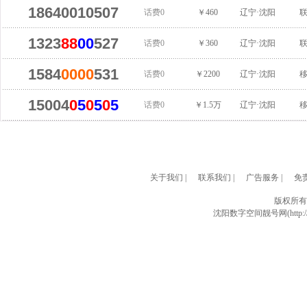
18640010507
话费0
￥460
辽宁·沈阳
1323
88
00
527
话费0
￥360
辽宁·沈阳
1584
0000
531
话费0
￥2200
辽宁·沈阳
15004
0
5
0
5
0
5
话费0
￥1.5万
辽宁·沈阳
关于我们
|
联系我们
|
广告服务
|
免
版权所有
沈阳数字空间靓号网(http://w