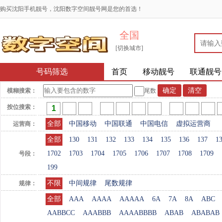
购买沈阳手机靓号，沈阳数字空间靓号网是您的首选！
全国
[切换城市]
号码筛选
首页
移动靓号
联通靓号
模糊搜索：
尾数
按位搜索：
全部
中国移动
中国联通
中国电信
虚拟运营商
运营商：
全部
130
131
132
133
134
135
136
137
1
1702
1703
1704
1705
1706
1707
1708
1709
号段：
199
不限
中间规律
尾数规律
规律：
全部
AAA
AAAA
AAAAA
6A
7A
8A
ABC
AABBCC
AAABBB
AAAABBBB
ABAB
ABABAB