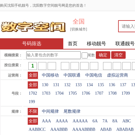
购买沈阳手机靓号，沈阳数字空间靓号网是您的首选！
全国
[切换城市]
号码筛选
首页
移动靓号
联通靓号
模糊搜索：
尾数
按位搜索：
全部
中国移动
中国联通
中国电信
虚拟运营商
运营商：
全部
130
131
132
133
134
135
136
137
1
1702
1703
1704
1705
1706
1707
1708
1709
号段：
199
不限
中间规律
尾数规律
规律：
全部
AAA
AAAA
AAAAA
6A
7A
8A
ABC
AABBCC
AAABBB
AAAABBBB
ABAB
ABABAB