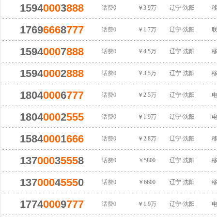
1594
000
3
888
话费0
￥3.9万
辽宁·沈阳
1769
666
8
777
话费0
￥1.7万
辽宁·沈阳
1594
000
7
888
话费0
￥4.5万
辽宁·沈阳
1594
000
2
888
话费0
￥3.5万
辽宁·沈阳
1804
000
6
777
话费0
￥2.5万
辽宁·沈阳
1804
000
2
555
话费0
￥1.9万
辽宁·沈阳
1584
000
1
666
话费0
￥2.8万
辽宁·沈阳
137
000
3
555
8
话费0
￥5800
辽宁·沈阳
137
000
4
555
0
话费0
￥6600
辽宁·沈阳
1774
000
9
777
话费0
￥1.9万
辽宁·沈阳