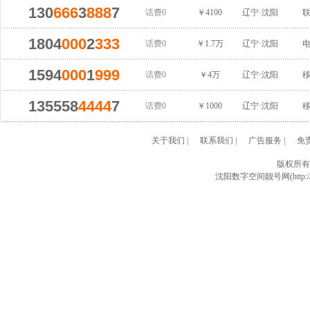
130
666
3
888
7
话费0
￥4100
辽宁·沈阳
1804
000
2
333
话费0
￥1.7万
辽宁·沈阳
1594
000
1
999
话费0
￥4万
辽宁·沈阳
135558
4444
7
话费0
￥1000
辽宁·沈阳
关于我们
|
联系我们
|
广告服务
|
免
版权所有
沈阳数字空间靓号网(http://w