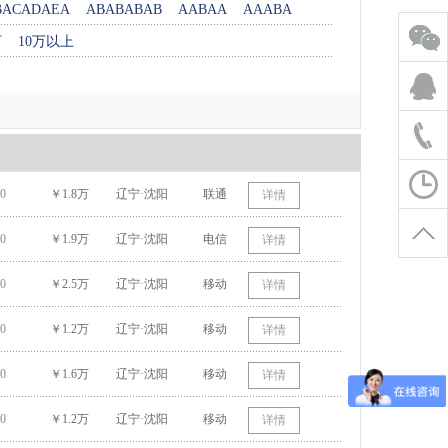
BACADAEA
ABABABAB
AABAA
AAABA
万
10万以上
0
￥1.8万
辽宁·沈阳
联通
详情
0
￥1.9万
辽宁·沈阳
电信
详情
0
￥2.5万
辽宁·沈阳
移动
详情
0
￥1.2万
辽宁·沈阳
移动
详情
0
￥1.6万
辽宁·沈阳
移动
详情
0
￥1.2万
辽宁·沈阳
移动
详情