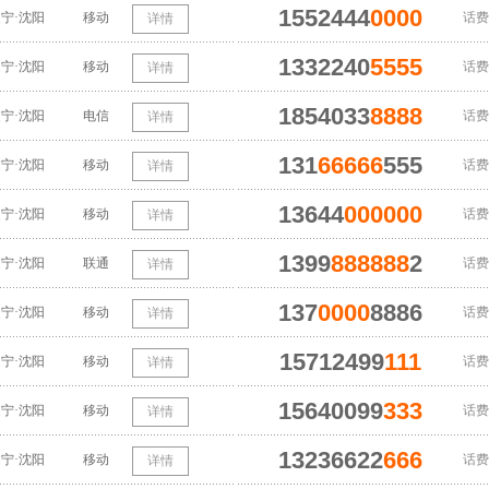
1552444
0000
宁·沈阳
移动
话费
详情
1332240
5555
宁·沈阳
移动
话费
详情
1854033
8888
宁·沈阳
电信
话费
详情
131
66666
555
宁·沈阳
移动
话费
详情
13644
000000
宁·沈阳
移动
话费
详情
1399
888888
2
宁·沈阳
联通
话费
详情
137
0000
8886
宁·沈阳
移动
话费
详情
15712499
111
宁·沈阳
移动
话费
详情
15640099
333
宁·沈阳
移动
话费
详情
13236622
666
宁·沈阳
移动
话费
详情