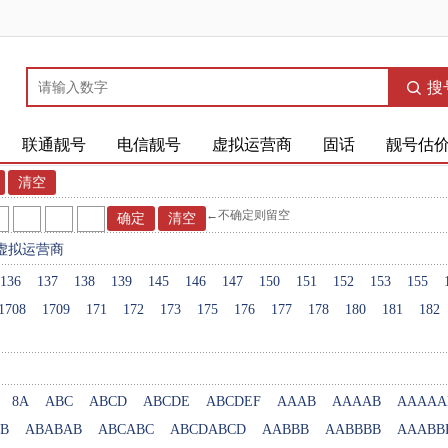
搜
联通靓号
电信靓号
虚拟运营商
固话
靓号估
←不确定则留空
虚拟运营商
136
137
138
139
145
146
147
150
151
152
153
155
1708
1709
171
172
173
175
176
177
178
180
181
182
8A
ABC
ABCD
ABCDE
ABCDEF
AAAB
AAAAB
AAAAA
B
ABABAB
ABCABC
ABCDABCD
AABBB
AABBBB
AAABB