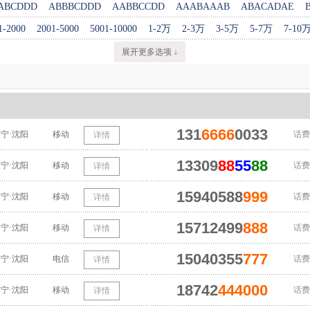
ABCDDD
ABBBCDDD
AABBCCDD
AAABAAAB
ABACADAE
1-2000
2001-5000
5001-10000
1-2万
2-3万
3-5万
5-7万
7-10
展开更多选项 ↓
131
6666
0033
宁·沈阳
移动
话费
详情
13309
88
55
88
宁·沈阳
移动
话费
详情
15940588
999
宁·沈阳
移动
话费
详情
15712499
888
宁·沈阳
移动
话费
详情
15040355
777
宁·沈阳
电信
话费
详情
18742
444
000
宁·沈阳
移动
话费
详情