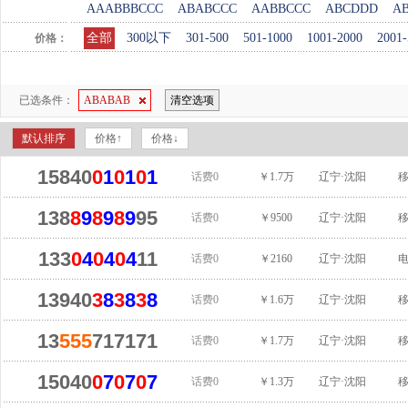
AAABBBCCC
ABABCCC
AABBCCC
ABCDDD
A
全部
300以下
301-500
501-1000
1001-2000
2001-
价格：
已选条件：
ABABAB
清空选项
默认排序
价格↑
价格↓
15840
0
1
0
1
0
1
话费0
￥1.7万
辽宁·沈阳
138
8
9
8
9
8
9
95
话费0
￥9500
辽宁·沈阳
133
0
4
0
4
0
4
11
话费0
￥2160
辽宁·沈阳
13940
3
8
3
8
3
8
话费0
￥1.6万
辽宁·沈阳
13
555
717171
话费0
￥1.7万
辽宁·沈阳
15040
0
7
0
7
0
7
话费0
￥1.3万
辽宁·沈阳