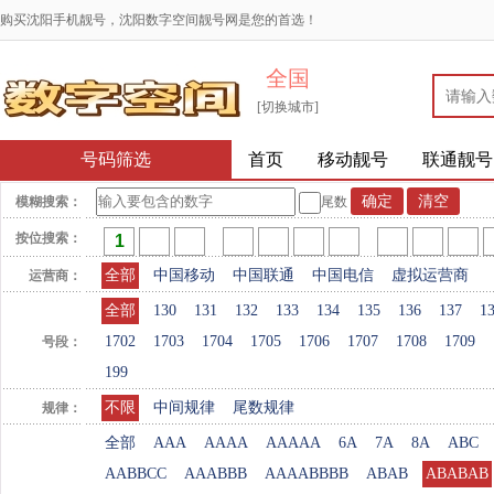
购买沈阳手机靓号，沈阳数字空间靓号网是您的首选！
全国
[切换城市]
号码筛选
首页
移动靓号
联通靓号
模糊搜索：
尾数
按位搜索：
全部
中国移动
中国联通
中国电信
虚拟运营商
运营商：
全部
130
131
132
133
134
135
136
137
1
1702
1703
1704
1705
1706
1707
1708
1709
号段：
199
不限
中间规律
尾数规律
规律：
全部
AAA
AAAA
AAAAA
6A
7A
8A
ABC
AABBCC
AAABBB
AAAABBBB
ABAB
ABABAB