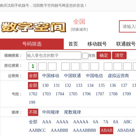
购买沈阳手机靓号，沈阳数字空间靓号网是您的首选！
全国
[切换城市]
号码筛选
首页
移动靓号
联通靓号
模糊搜索：
尾数
按位搜索：
全部
中国移动
中国联通
中国电信
虚拟运营商
运营商：
全部
130
131
132
133
134
135
136
137
1
1702
1703
1704
1705
1706
1707
1708
1709
号段：
199
不限
中间规律
尾数规律
规律：
全部
AAA
AAAA
AAAAA
6A
7A
8A
ABC
AABBCC
AAABBB
AAAABBBB
ABAB
ABABAB