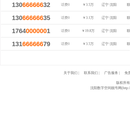
130
666666
32
话费0
￥3.5万
辽宁·沈阳
130
666666
35
话费0
￥3.1万
辽宁·沈阳
1764
000000
1
话费0
￥19.8万
辽宁·沈阳
131
666666
79
话费0
￥3.5万
辽宁·沈阳
关于我们
|
联系我们
|
广告服务
|
免
版权所有
沈阳数字空间靓号网(http://w