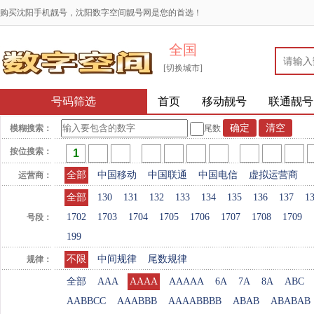
购买沈阳手机靓号，沈阳数字空间靓号网是您的首选！
全国
[切换城市]
号码筛选
首页
移动靓号
联通靓号
模糊搜索：
尾数
按位搜索：
全部
中国移动
中国联通
中国电信
虚拟运营商
运营商：
全部
130
131
132
133
134
135
136
137
1
1702
1703
1704
1705
1706
1707
1708
1709
号段：
199
不限
中间规律
尾数规律
规律：
全部
AAA
AAAA
AAAAA
6A
7A
8A
ABC
AABBCC
AAABBB
AAAABBBB
ABAB
ABABAB