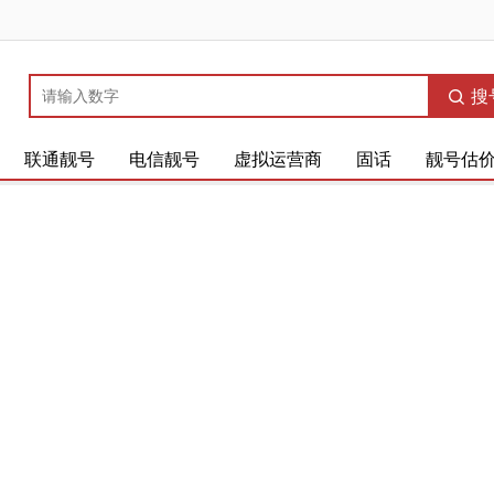
搜
联通靓号
电信靓号
虚拟运营商
固话
靓号估