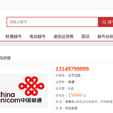
搜
联通靓号
电信靓号
虚拟运营商
固话
靓号估
码详情
13149799999
归属地：
辽宁辽阳
运营商：
联通
含话费：
0 元
250000
零售价：
元
状 态：
未售出
(此状态仅供参考，详询客服
卖 家：
平台自营