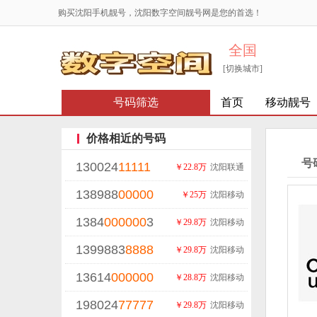
购买沈阳手机靓号，沈阳数字空间靓号网是您的首选！
全国
[切换城市]
号码筛选
首页
移动靓号
价格相近的号码
号
130024
11111
￥22.8万
沈阳联通
138988
00000
￥25万
沈阳移动
1384
000000
3
￥29.8万
沈阳移动
1399883
8888
￥29.8万
沈阳移动
13614
000000
￥28.8万
沈阳移动
198024
77777
￥29.8万
沈阳移动