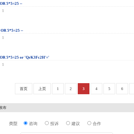
 OR 5*5=25 --
 1
]
 OR 5*5=25 --
 1
]
' OR 5*5=25 or 'QrK3Fc2H'='
 1
]
首页
上页
1
2
3
4
5
6
发布
类型
咨询
投诉
建议
合作