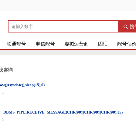
搜
联通靓号
电信靓号
虚拟运营商
固话
靓号估
线咨询
now()=sysdate(),sleep(15),0)
 1
]
.'||DBMS_PIPE.RECEIVE_MESSAGE(CHR(98)||CHR(98)||CHR(98),15)||'
 1
]