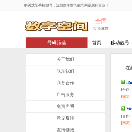
购买沈阳手机靓号，沈阳数字空间靓号网是您的首选！
全国
[切换城市]
号码筛选
首页
移动靓号
关于我们
在
联系我们
if(
商务合作
[合作]
广告服务
[回复
免责声明
Mr
[合作]
意见反馈
[回复
友情链接