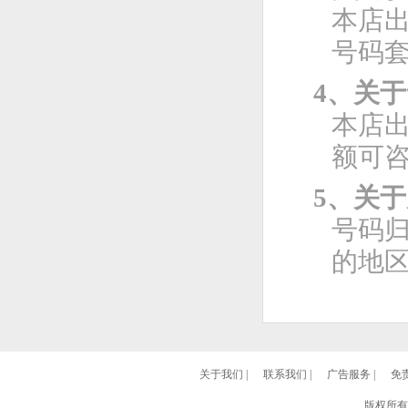
本店
号码
4、关
本店
额可
5、关
号码
的地
关于我们
|
联系我们
|
广告服务
|
免
版权所有