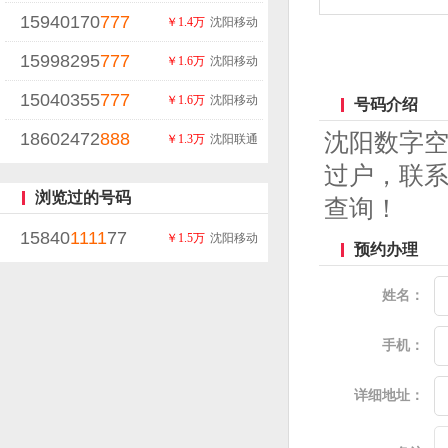
15940170
777
￥1.4万
沈阳移动
15998295
777
￥1.6万
沈阳移动
15040355
777
￥1.6万
沈阳移动
号码介绍
18602472
888
沈阳数字
￥1.3万
沈阳联通
过户，联系
浏览过的号码
查询！
15840
1111
77
￥1.5万
沈阳移动
预约办理
姓名：
手机：
详细地址：