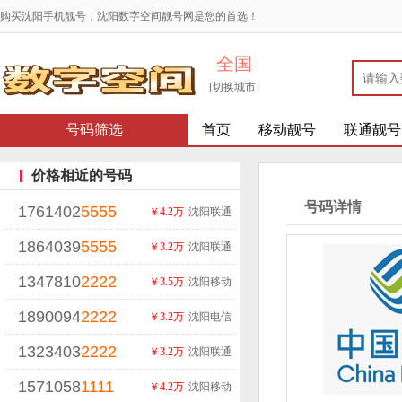
购买沈阳手机靓号，沈阳数字空间靓号网是您的首选！
全国
[切换城市]
号码筛选
首页
移动靓号
联通靓号
价格相近的号码
号码详情
1761402
5555
￥4.2万
沈阳联通
1864039
5555
￥3.2万
沈阳联通
1347810
2222
￥3.5万
沈阳移动
1890094
2222
￥3.2万
沈阳电信
1323403
2222
￥3.2万
沈阳联通
1571058
1111
￥4.2万
沈阳移动