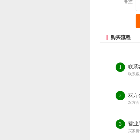
备注
购买流程
联系
1
联系客
双方
2
双方会
营业
3
买家携