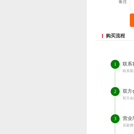
备注
购买流程
联系
1
联系客
双方
2
双方会
营业
3
买家携