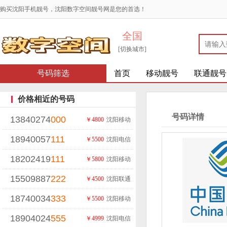
购买沈阳手机靓号，沈阳数字空间靓号网是您的首选！
全国
[切换城市]
号码筛选
首页
移动靓号
联通靓号
价格相近的号码
号码详情
13840274
000
￥4800
沈阳移动
18940057
111
￥5500
沈阳电信
18202419
111
￥5800
沈阳移动
15509887
222
￥4500
沈阳联通
18740034
333
￥5500
沈阳移动
18904024
555
￥4999
沈阳电信