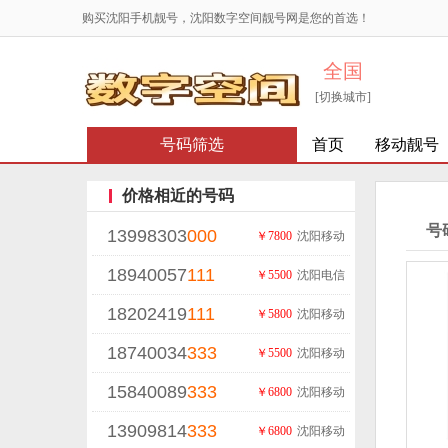
购买沈阳手机靓号，沈阳数字空间靓号网是您的首选！
全国
[切换城市]
号码筛选
首页
移动靓号
价格相近的号码
号
13998303
000
￥7800
沈阳移动
18940057
111
￥5500
沈阳电信
18202419
111
￥5800
沈阳移动
18740034
333
￥5500
沈阳移动
15840089
333
￥6800
沈阳移动
13909814
333
￥6800
沈阳移动