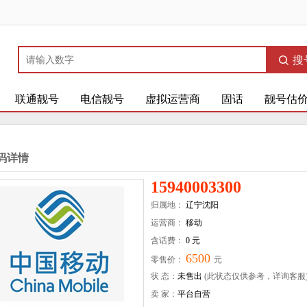
搜
联通靓号
电信靓号
虚拟运营商
固话
靓号估
码详情
15940003300
归属地：
辽宁沈阳
运营商：
移动
含话费：
0 元
6500
零售价：
元
状 态：
未售出
(此状态仅供参考，详询客服
卖 家：
平台自营