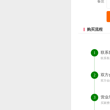
备注
购买流程
联系
1
联系客
双方
2
双方会
营业
3
买家携