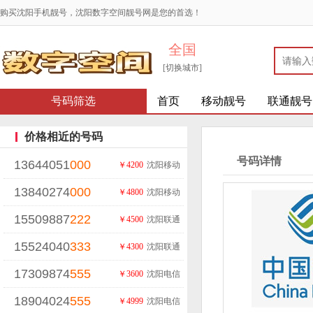
购买沈阳手机靓号，沈阳数字空间靓号网是您的首选！
全国
[切换城市]
号码筛选
首页
移动靓号
联通靓号
价格相近的号码
号码详情
13644051
000
￥4200
沈阳移动
13840274
000
￥4800
沈阳移动
15509887
222
￥4500
沈阳联通
15524040
333
￥4300
沈阳联通
17309874
555
￥3600
沈阳电信
18904024
555
￥4999
沈阳电信