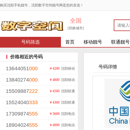
购买沈阳手机靓号，沈阳数字空间靓号网是您的首选！
全国
[切换城市]
号码筛选
首页
移动靓号
联通靓号
价格相近的号码
号码详情
13644051
000
￥4200
沈阳移动
13840274
000
￥4800
沈阳移动
15509887
222
￥4500
沈阳联通
15524040
333
￥4300
沈阳联通
17309874
555
￥3600
沈阳电信
18904024
555
￥4999
沈阳电信