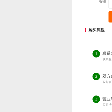
备注
购买流程
联系
1
联系客
双方
2
双方会
营业
3
买家携