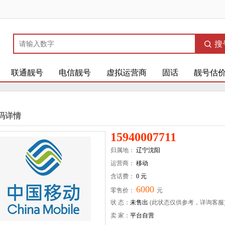
搜
联通靓号
电信靓号
虚拟运营商
固话
靓号估
码详情
15940007711
归属地：
辽宁沈阳
运营商：
移动
含话费：
0 元
6000
零售价：
元
状 态：
未售出
(此状态仅供参考，详询客服
卖 家：
平台自营