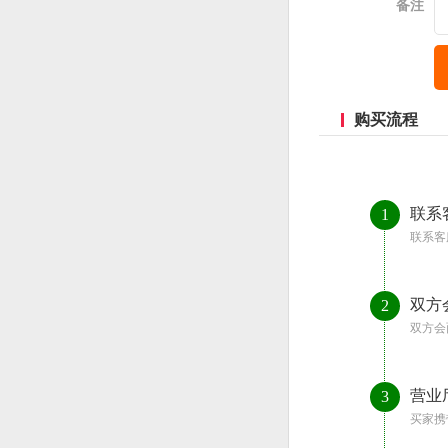
备注
购买流程
联系
1
联系客
双方
2
双方会
营业
3
买家携