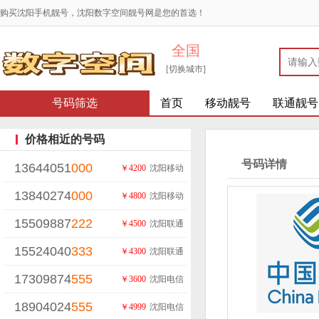
购买沈阳手机靓号，沈阳数字空间靓号网是您的首选！
全国
[切换城市]
号码筛选
首页
移动靓号
联通靓号
价格相近的号码
号码详情
13644051
000
￥4200
沈阳移动
13840274
000
￥4800
沈阳移动
15509887
222
￥4500
沈阳联通
15524040
333
￥4300
沈阳联通
17309874
555
￥3600
沈阳电信
18904024
555
￥4999
沈阳电信