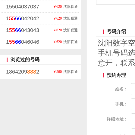
15504037037
￥620
沈阳联通
1
55
66
042042
￥620
沈阳联通
1
55
66
043043
￥620
沈阳联通
号码介绍
1
55
66
046046
沈阳数字
￥620
沈阳联通
手机号码选
浏览过的号码
意开，联系电
1864209
888
2
￥560
沈阳联通
预约办理
姓名：
手机：
详细地址：