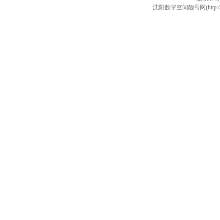
沈阳数字空间靓号网(http://w