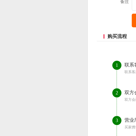
备注
购买流程
联系
1
联系客
双方
2
双方会
营业
3
买家携