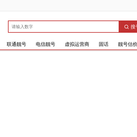
搜
联通靓号
电信靓号
虚拟运营商
固话
靓号估